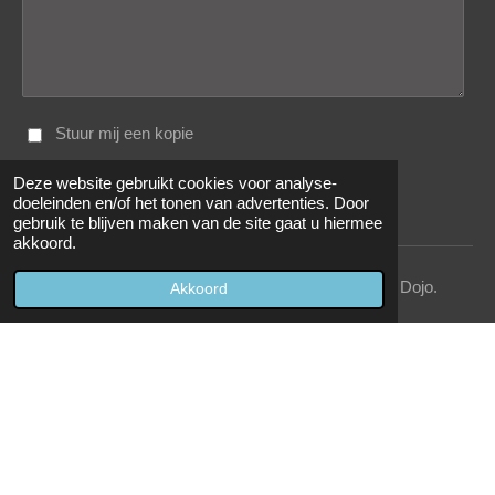
Stuur mij een kopie
Deze website gebruikt cookies voor analyse-
Verzenden
doeleinden en/of het tonen van advertenties. Door
gebruik te blijven maken van de site gaat u hiermee
akkoord.
Alle foto's op deze site zijn eigendom van ©️Light-Art Dojo.
Akkoord
© 2022 - 2026 Light-Art Dojo
Powered by
JouwWeb