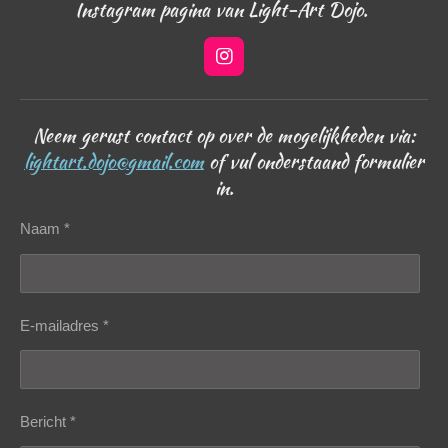
Instagram pagina van Light-Art Dojo.
I
n
s
t
Neem gerust contact op over de mogelijkheden via:
a
g
lightart.dojo@gmail.com
of vul onderstaand formulier
r
in.
a
m
Naam *
E-mailadres *
Bericht *